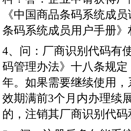
《中国商品条码系统成员
条码系统成员用户手册》
4、问：厂商识别代码有
码管理办法》十八条规定
年。如果需要继续使用，
效期满前3个月内办理续
的，注销其厂商识别代码