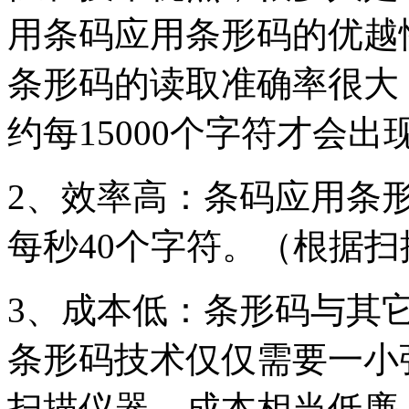
用条码应用条形码的优越
条形码的读取准确率很大
约每15000个字符才会
2、效率高：条码应用条
每秒40个字符。（根据
3、成本低：条形码与其
条形码技术仅仅需要一小
扫描仪器，成本相当低廉