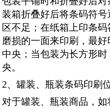
包装平铺时和折叠好后对
装箱折叠好后将条码符号
区不足；在纸箱上印条码
磨损的一面来印刷，最好
中央；当包装为长方形时
央。
2、罐装、瓶装条码印刷
对于罐装、瓶装商品，如