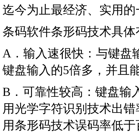
迄今为止最经济、实用的
条码软件条形码技术具体
A．输入速很快：与键盘
键盘输入的5倍多，并且
B．可靠性较高：键盘输
用光学字符识别技术出错
用条形码技术误码率低于