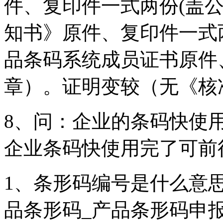
件、复印件一式两份(盖公
知书》原件、复印件一式两份
品条码系统成员证书原件
章）。证明变较（无《核
8、问：企业的条码快使
企业条码快使用完了可前
1、条形码编号是什么意
品条形码_产品条形码申