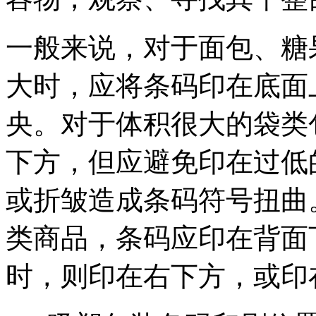
一般来说，对于面包、糖
大时，应将条码印在底面
央。对于体积很大的袋类
下方，但应避免印在过低
或折皱造成条码符号扭曲
类商品，条码应印在背面
时，则印在右下方，或印